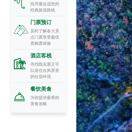
找寻最合适您的
经典旅游路线
门票预订
及时了解各大景
点门票享受最优
质购票体验
酒店客栈
寻找既实惠又可
以居住在风景里
的住宿环境
餐饮美食
为你提供最香的
美食攻略