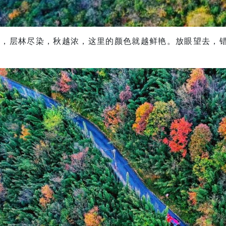
姿，层林尽染，秋越浓，这里的颜色就越鲜艳。放眼望去，