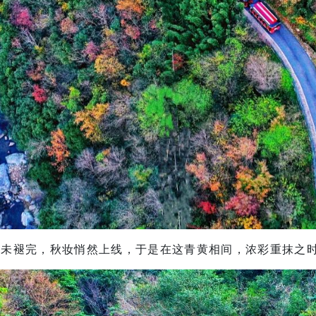
还未褪完，秋妆悄然上线，于是在这青黄相间，浓彩重抹之