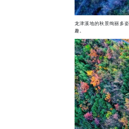
龙津溪地的秋景绚丽多
趣。